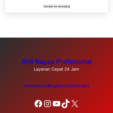
Tambah ke keranjang
Ahli Rayap Profesional
Layanan Cepat 24 Jam
Home
About
Blog
Services
Contact
Facebook
Instagram
YouTube
TikTok
X