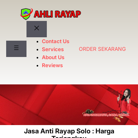
Lewati
ke
konten
Contact Us
ORDER SEKARANG
Services
About Us
Reviews
Jasa Anti Rayap Solo : Harga