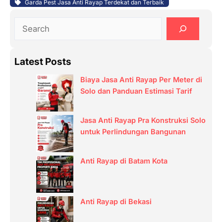
Garda Pest Jasa Anti Rayap Terdekat dan Terbaik
S
e
a
Latest Posts
r
c
Biaya Jasa Anti Rayap Per Meter di
h
Solo dan Panduan Estimasi Tarif
Jasa Anti Rayap Pra Konstruksi Solo
untuk Perlindungan Bangunan
Anti Rayap di Batam Kota
Anti Rayap di Bekasi