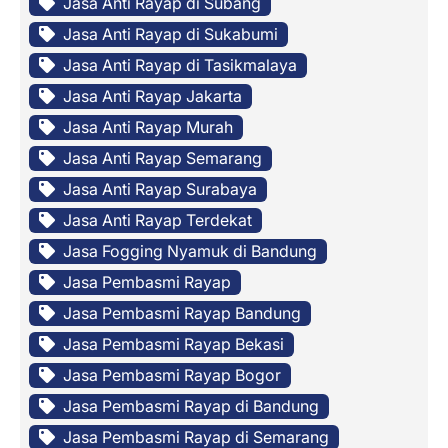
Jasa Anti Rayap di Subang
Jasa Anti Rayap di Sukabumi
Jasa Anti Rayap di Tasikmalaya
Jasa Anti Rayap Jakarta
Jasa Anti Rayap Murah
Jasa Anti Rayap Semarang
Jasa Anti Rayap Surabaya
Jasa Anti Rayap Terdekat
Jasa Fogging Nyamuk di Bandung
Jasa Pembasmi Rayap
Jasa Pembasmi Rayap Bandung
Jasa Pembasmi Rayap Bekasi
Jasa Pembasmi Rayap Bogor
Jasa Pembasmi Rayap di Bandung
Jasa Pembasmi Rayap di Semarang