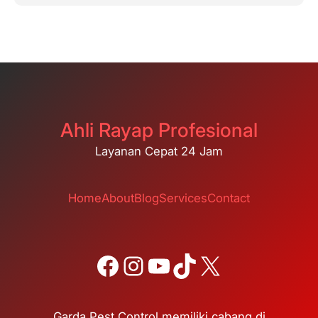
Ahli Rayap Profesional
Layanan Cepat 24 Jam
Home
About
Blog
Services
Contact
Facebook
Instagram
YouTube
TikTok
X
Garda Pest Control memiliki cabang di