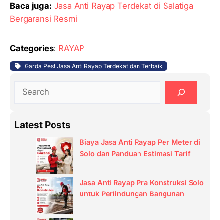
Baca juga:
Jasa Anti Rayap Terdekat di Salatiga
Bergaransi Resmi
Categories
:
RAYAP
Garda Pest Jasa Anti Rayap Terdekat dan Terbaik
S
e
a
Latest Posts
r
c
Biaya Jasa Anti Rayap Per Meter di
h
Solo dan Panduan Estimasi Tarif
Jasa Anti Rayap Pra Konstruksi Solo
untuk Perlindungan Bangunan