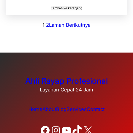
Tambah ke keranjang
1
2
Laman Berikutnya
Ahli Rayap Profesional
Layanan Cepat 24 Jam
Home
About
Blog
Services
Contact
Facebook
Instagram
YouTube
TikTok
X