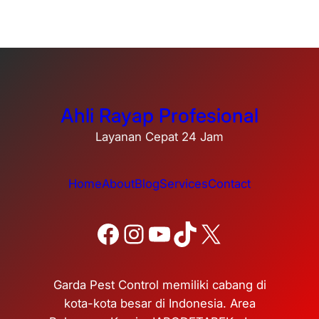
Ahli Rayap Profesional
Layanan Cepat 24 Jam
Home
About
Blog
Services
Contact
Facebook
Instagram
YouTube
TikTok
X
Garda Pest Control memiliki cabang di
kota-kota besar di Indonesia. Area