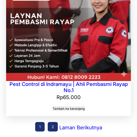
Pest Control di Indramayu | Ahli Pembasmi Rayap
No.1
Rp
65.000
Tambah ke keranjang
1
2
Laman Berikutnya