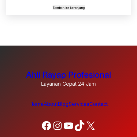
Tambah ke keranjang
Ahli Rayap Profesional
Layanan Cepat 24 Jam
Home
About
Blog
Services
Contact
Facebook
Instagram
YouTube
TikTok
X