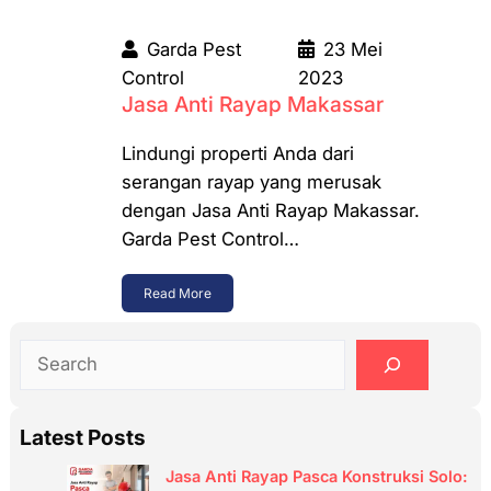
Garda Pest
23 Mei
Control
2023
Jasa Anti Rayap Makassar
Lindungi properti Anda dari
serangan rayap yang merusak
dengan Jasa Anti Rayap Makassar.
Garda Pest Control…
Read More
S
e
a
Latest Posts
r
c
Jasa Anti Rayap Pasca Konstruksi Solo: