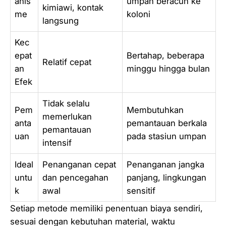
anis
umpan beracun ke
kimiawi, kontak
me
koloni
langsung
Kec
epat
Bertahap, beberapa
Relatif cepat
an
minggu hingga bulan
Efek
Tidak selalu
Pem
Membutuhkan
memerlukan
anta
pemantauan berkala
pemantauan
uan
pada stasiun umpan
intensif
Ideal
Penanganan cepat
Penanganan jangka
untu
dan pencegahan
panjang, lingkungan
k
awal
sensitif
Setiap metode memiliki penentuan biaya sendiri,
sesuai dengan kebutuhan material, waktu