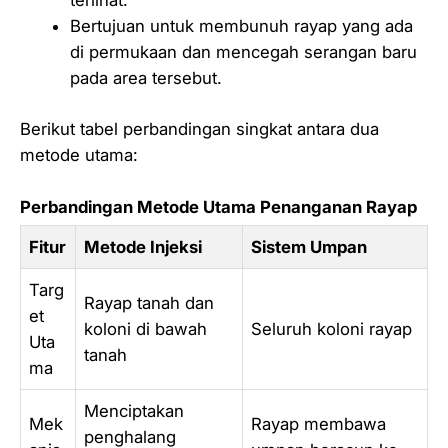
terlihat.
Bertujuan untuk membunuh rayap yang ada
di permukaan dan mencegah serangan baru
pada area tersebut.
Berikut tabel perbandingan singkat antara dua
metode utama:
Perbandingan Metode Utama Penanganan Rayap
Fitur
Metode Injeksi
Sistem Umpan
Targ
Rayap tanah dan
et
koloni di bawah
Seluruh koloni rayap
Uta
tanah
ma
Menciptakan
Mek
Rayap membawa
penghalang