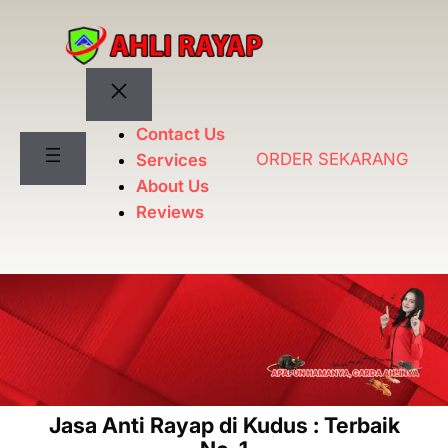
Lewati
ke
konten
Contact Us
ORDER SEKARANG
Services
About Us
Reviews
Jasa Anti Rayap di Kudus : Terbaik