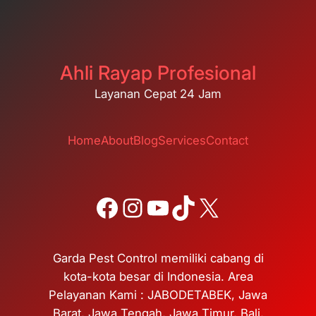
Ahli Rayap Profesional
Layanan Cepat 24 Jam
Home
About
Blog
Services
Contact
Facebook
Instagram
YouTube
TikTok
X
Garda Pest Control memiliki cabang di
kota-kota besar di Indonesia. Area
Pelayanan Kami : JABODETABEK, Jawa
Barat, Jawa Tengah, Jawa Timur, Bali,