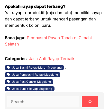
Apakah rayap dapat terbang?
Ya, rayap reproduktif (raja dan ratu) memiliki sayap
dan dapat terbang untuk mencari pasangan dan
membentuk koloni baru.
Baca juga:
Pembasmi Rayap Tanah di Cimahi
Selatan
Categories
:
Jasa Anti Rayap Terbaik
, 
Jasa Basmi Rayap Murah Magelang
, 
Jasa Pembasmi Rayap Magelang
, 
Jasa Pest Control Magelang
Jasa Suntik Rayap Magelang
S
e