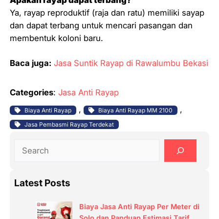
Ya, rayap reproduktif (raja dan ratu) memiliki sayap
dan dapat terbang untuk mencari pasangan dan
membentuk koloni baru.
Baca juga:
Jasa Suntik Rayap di Rawalumbu Bekasi
Categories
:
Jasa Anti Rayap
, 
, 
Biaya Anti Rayap
Biaya Anti Rayap MM 2100
Jasa Pembasmi Rayap Terdekat
S
e
a
Latest Posts
r
c
Biaya Jasa Anti Rayap Per Meter di
h
Solo dan Panduan Estimasi Tarif