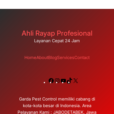
Ahli Rayap Profesional
Layanan Cepat 24 Jam
Home
About
Blog
Services
Contact
Facebook
Instagram
YouTube
TikTok
X
Garda Pest Control memiliki cabang di
kota-kota besar di Indonesia. Area
Pelayanan Kami : JABODETABEK, Jawa