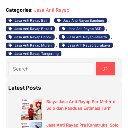
Categories
:
Jasa Anti Rayap
, 
, 
Jasa Anti Rayap Bali
Jasa Anti Rayap Bandung
, 
, 
Jasa Anti Rayap Bekasi
Jasa Anti Rayap BSD
, 
, 
Jasa Anti Rayap Depok
Jasa Anti Rayap Jakarta
, 
, 
Jasa Anti Rayap Murah
Jasa Anti Rayap Surabaya
Jasa Anti Rayap Tangerang
S
e
a
Latest Posts
r
c
Biaya Jasa Anti Rayap Per Meter di
h
Solo dan Panduan Estimasi Tarif
Jasa Anti Rayap Pra Konstruksi Solo