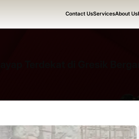
Contact Us
Services
About Us
Rayap Terdekat di Gresik Berga