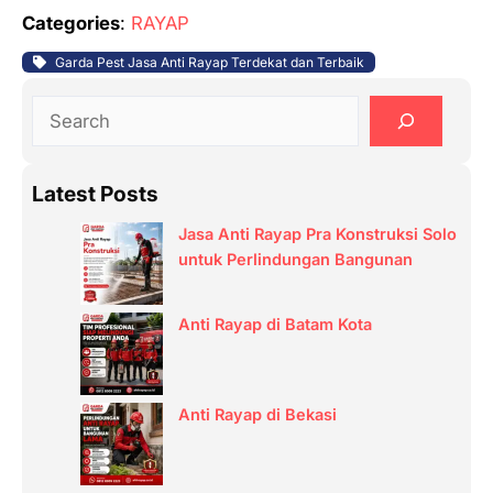
Categories
:
RAYAP
Garda Pest Jasa Anti Rayap Terdekat dan Terbaik
S
e
a
Latest Posts
r
c
Jasa Anti Rayap Pra Konstruksi Solo
h
untuk Perlindungan Bangunan
Anti Rayap di Batam Kota
Anti Rayap di Bekasi