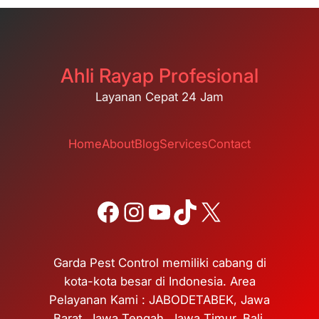
Ahli Rayap Profesional
Layanan Cepat 24 Jam
Home
About
Blog
Services
Contact
Facebook
Instagram
YouTube
TikTok
X
Garda Pest Control memiliki cabang di
kota-kota besar di Indonesia. Area
Pelayanan Kami : JABODETABEK, Jawa
Barat, Jawa Tengah, Jawa Timur, Bali,