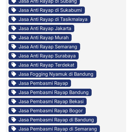
Jasa Anti Rayap di Subang
Jasa Anti Rayap di Sukabumi
Jasa Anti Rayap di Tasikmalaya
Jasa Anti Rayap Jakarta
Jasa Anti Rayap Murah
Jasa Anti Rayap Semarang
Jasa Anti Rayap Surabaya
Jasa Anti Rayap Terdekat
Jasa Fogging Nyamuk di Bandung
Jasa Pembasmi Rayap
Jasa Pembasmi Rayap Bandung
Jasa Pembasmi Rayap Bekasi
Jasa Pembasmi Rayap Bogor
Jasa Pembasmi Rayap di Bandung
Jasa Pembasmi Rayap di Semarang