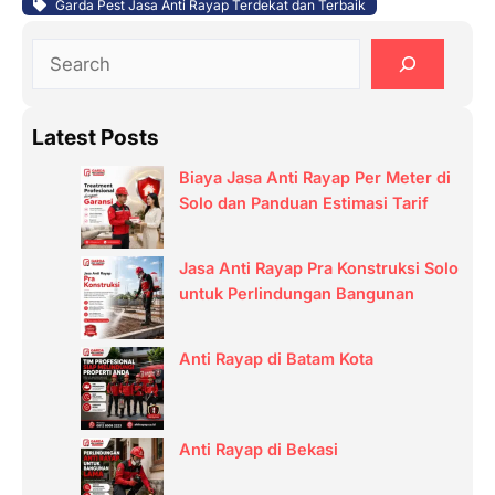
Garda Pest Jasa Anti Rayap Terdekat dan Terbaik
S
e
a
Latest Posts
r
c
Biaya Jasa Anti Rayap Per Meter di
h
Solo dan Panduan Estimasi Tarif
Jasa Anti Rayap Pra Konstruksi Solo
untuk Perlindungan Bangunan
Anti Rayap di Batam Kota
Anti Rayap di Bekasi