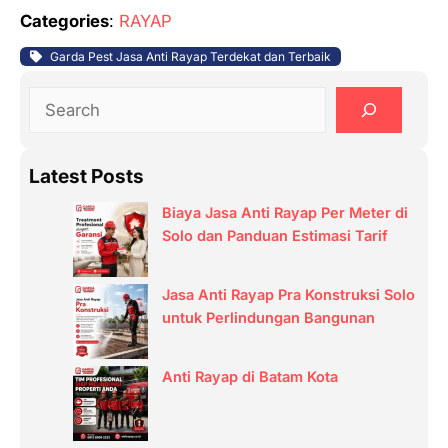
Categories
:
RAYAP
Garda Pest Jasa Anti Rayap Terdekat dan Terbaik
S
e
a
Latest Posts
r
c
Biaya Jasa Anti Rayap Per Meter di
h
Solo dan Panduan Estimasi Tarif
Jasa Anti Rayap Pra Konstruksi Solo
untuk Perlindungan Bangunan
Anti Rayap di Batam Kota