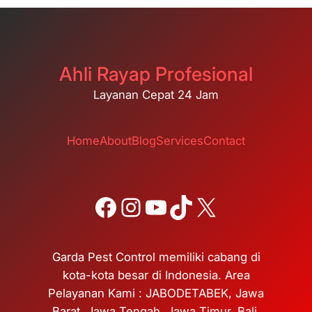
Ahli Rayap Profesional
Layanan Cepat 24 Jam
Home
About
Blog
Services
Contact
Facebook
Instagram
YouTube
TikTok
X
Garda Pest Control memiliki cabang di
kota-kota besar di Indonesia. Area
Pelayanan Kami : JABODETABEK, Jawa
Barat, Jawa Tengah, Jawa Timur, Bali,