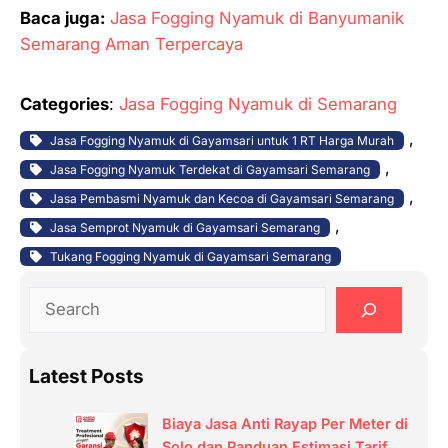
Baca juga:
Jasa Fogging Nyamuk di Banyumanik
Semarang Aman Terpercaya
Categories
:
Jasa Fogging Nyamuk di Semarang
, 
Jasa Fogging Nyamuk di Gayamsari untuk 1 RT Harga Murah
, 
Jasa Fogging Nyamuk Terdekat di Gayamsari Semarang
, 
Jasa Pembasmi Nyamuk dan Kecoa di Gayamsari Semarang
, 
Jasa Semprot Nyamuk di Gayamsari Semarang
Tukang Fogging Nyamuk di Gayamsari Semarang
S
e
a
Latest Posts
r
c
Biaya Jasa Anti Rayap Per Meter di
h
Solo dan Panduan Estimasi Tarif