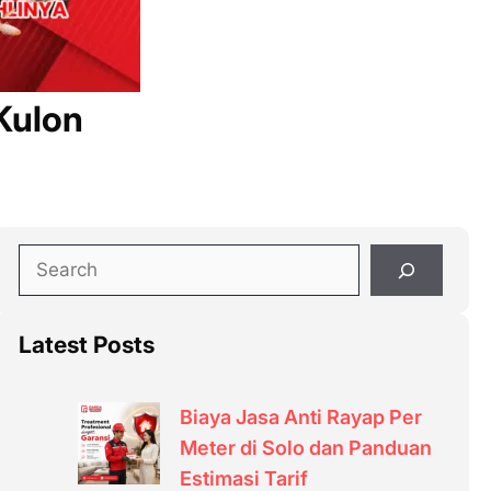
Kulon
S
e
a
Latest Posts
r
c
h
Biaya Jasa Anti Rayap Per
Meter di Solo dan Panduan
Estimasi Tarif