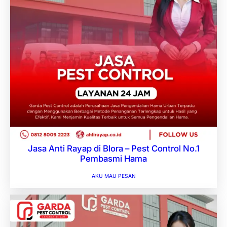
Jasa Anti Rayap di Blora – Pest Control No.1
Pembasmi Hama
AKU MAU PESAN