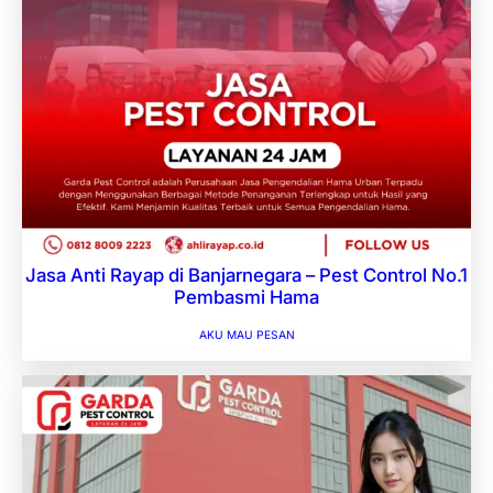
Jasa Anti Rayap di Banjarnegara – Pest Control No.1
Pembasmi Hama
AKU MAU PESAN