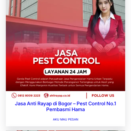
Jasa Anti Rayap di Bogor – Pest Control No.1
Pembasmi Hama
AKU MAU PESAN