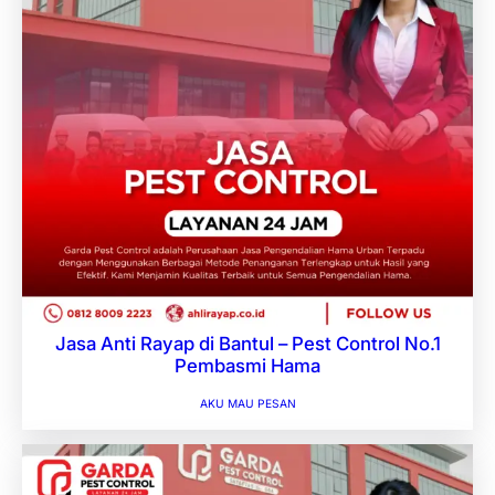
Jasa Anti Rayap di Bantul – Pest Control No.1
Pembasmi Hama
AKU MAU PESAN