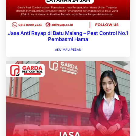
Jasa Anti Rayap di Batu Malang – Pest Control No.1
Pembasmi Hama
AKU MAU PESAN