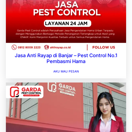
Jasa Anti Rayap di Banjar – Pest Control No.1
Pembasmi Hama
AKU MAU PESAN