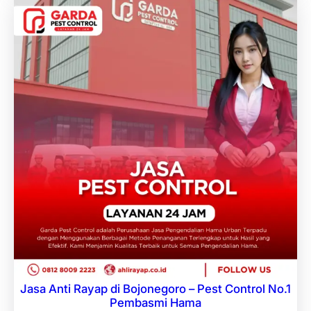
Jasa Anti Rayap di Bojonegoro – Pest Control No.1
Pembasmi Hama