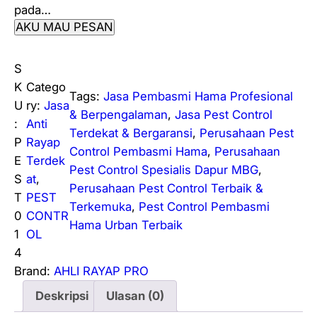
pada…
AKU MAU PESAN
S
K
Catego
Tags:
Jasa Pembasmi Hama Profesional
U
ry:
Jasa
& Berpengalaman
, 
Jasa Pest Control
:
Anti
Terdekat & Bergaransi
, 
Perusahaan Pest
P
Rayap
Control Pembasmi Hama
, 
Perusahaan
E
Terdek
Pest Control Spesialis Dapur MBG
, 
S
at
, 
Perusahaan Pest Control Terbaik &
T
PEST
Terkemuka
, 
Pest Control Pembasmi
0
CONTR
Hama Urban Terbaik
1
OL
4
Brand:
AHLI RAYAP PRO
Deskripsi
Ulasan (0)