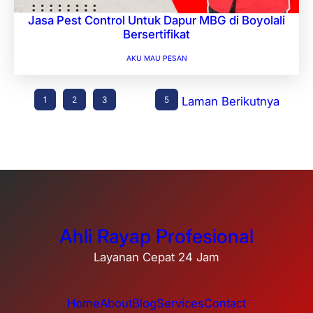
Jasa Pest Control Untuk Dapur MBG di Boyolali
Bersertifikat
AKU MAU PESAN
1
2
3
…
5
Laman Berikutnya
Ahli Rayap Profesional
Layanan Cepat 24 Jam
Home
About
Blog
Services
Contact