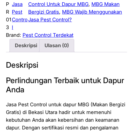
P
Jasa
Control Untuk Dapur MBG
, 
MBG Makan
R
Pest
Bergizi Gratis
, 
MBG Wajib Menggunakan
01
Contro
Jasa Pest Control?
3
l
Brand:
Pest Control Terdekat
Deskripsi
Ulasan (0)
Deskripsi
Perlindungan Terbaik untuk Dapur
Anda
Jasa Pest Control untuk dapur MBG (Makan Bergizi
Gratis) di Bekasi Utara hadir untuk memenuhi
kebutuhan Anda akan kebersihan dan keamanan
dapur. Dengan sertifikasi resmi dan pengalaman