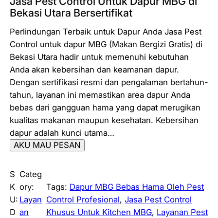
Jasa Pest Control Untuk Dapur MBG di
Bekasi Utara Bersertifikat
Perlindungan Terbaik untuk Dapur Anda Jasa Pest
Control untuk dapur MBG (Makan Bergizi Gratis) di
Bekasi Utara hadir untuk memenuhi kebutuhan
Anda akan kebersihan dan keamanan dapur.
Dengan sertifikasi resmi dan pengalaman bertahun-
tahun, layanan ini memastikan area dapur Anda
bebas dari gangguan hama yang dapat merugikan
kualitas makanan maupun kesehatan. Kebersihan
dapur adalah kunci utama…
AKU MAU PESAN
S
Categ
K
ory:
Tags:
Dapur MBG Bebas Hama Oleh Pest
U:
Layan
Control Profesional
, 
Jasa Pest Control
D
an
Khusus Untuk Kitchen MBG
, 
Layanan Pest