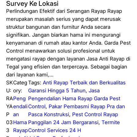
Survey Ke Lokasi
Perlindungan Efektif dari Serangan Rayap Rayap
merupakan masalah serius yang dapat merusak
struktur bangunan dan furnitur Anda secara
signifikan. Jangan biarkan hama ini mengurangi
kenyamanan di rumah atau kantor Anda. Garda Pest
Control menawarkan solusi profesional untuk
mengatasi rayap dengan layanan Jasa Anti Rayap di
Tegal yang efisien dan terpercaya. Sebagai bagian
dari layanan kami,…
SK
Categ
Tags:
Anti Rayap Terbaik dan Berkualitas
U:
ory:
Garansi Hingga 5 Tahun
, 
Jasa
RA
Peng
Pengendalian Hama Rayap Garda Pest
YA
endali
Control
, 
Pakar Pembasmi Rayap Pra dan
P
an
Pasca Konstruksi
, 
Pest Control Rayap
03
Hama
Panggilan 24 Jam Bergaransi
, 
Termite
3
Rayap
Control Services 24 H