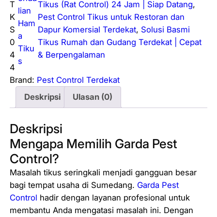
T
Tikus (Rat Control) 24 Jam | Siap Datang
, 
lian
K
Pest Control Tikus untuk Restoran dan
Ham
S
Dapur Komersial Terdekat
, 
Solusi Basmi
a
0
Tikus Rumah dan Gudang Terdekat | Cepat
Tiku
4
& Berpengalaman
s
4
Brand:
Pest Control Terdekat
Deskripsi
Ulasan (0)
Deskripsi
Mengapa Memilih Garda Pest
Control?
Masalah tikus seringkali menjadi gangguan besar
bagi tempat usaha di Sumedang.
Garda Pest
Control
hadir dengan layanan profesional untuk
membantu Anda mengatasi masalah ini. Dengan