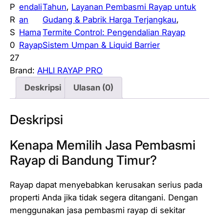
P
endali
Tahun
, 
Layanan Pembasmi Rayap untuk
R
an
Gudang & Pabrik Harga Terjangkau
, 
S
Hama
Termite Control: Pengendalian Rayap
0
Rayap
Sistem Umpan & Liquid Barrier
27
Brand:
AHLI RAYAP PRO
Deskripsi
Ulasan (0)
Deskripsi
Kenapa Memilih Jasa Pembasmi
Rayap di Bandung Timur?
Rayap dapat menyebabkan kerusakan serius pada
properti Anda jika tidak segera ditangani. Dengan
menggunakan jasa pembasmi rayap di sekitar