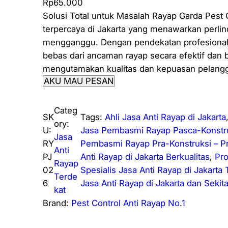
Rp
65.000
Solusi Total untuk Masalah Rayap Garda Pest 
terpercaya di Jakarta yang menawarkan perli
mengganggu. Dengan pendekatan profesional d
bebas dari ancaman rayap secara efektif dan 
mengutamakan kualitas dan kepuasan pelangg
AKU MAU PESAN
Categ
SK
Tags:
Ahli Jasa Anti Rayap di Jakarta
ory:
U:
Jasa Pembasmi Rayap Pasca-Konstru
Jasa
RY
Pembasmi Rayap Pra-Konstruksi – Pr
Anti
PJ
Anti Rayap di Jakarta Berkualitas
, 
Pro
Rayap
02
Spesialis Jasa Anti Rayap di Jakarta
Terde
6
Jasa Anti Rayap di Jakarta dan Sekit
kat
Brand:
Pest Control Anti Rayap No.1