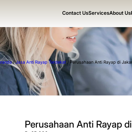
Contact Us
Services
About Us
eranda
/
Jasa Anti Rayap Terdekat
/ Perusahaan Anti Rayap di Jaka
Perusahaan Anti Rayap di