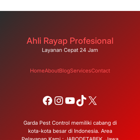
Ahli Rayap Profesional
Layanan Cepat 24 Jam
Home
About
Blog
Services
Contact
Facebook
Instagram
YouTube
TikTok
X
Garda Pest Control memiliki cabang di
kota-kota besar di Indonesia. Area
Pelayanan Kami : JABODETABEK, Jawa