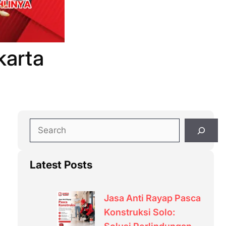
karta
S
e
a
Latest Posts
r
c
h
Jasa Anti Rayap Pasca
Konstruksi Solo: