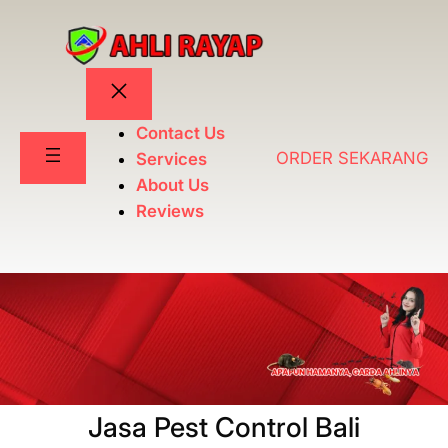
Lewati
ke
konten
Contact Us
ORDER SEKARANG
Services
About Us
Reviews
Jasa Pest Control Bali