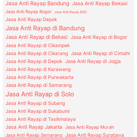
Jasa Anti Rayap Bandung
Jasa Anti Rayap Bekasi
Jasa Anti Rayap Bogor
Jasa Anti Rayap BSD
Jasa Anti Rayap Depok
Jasa Anti Rayap di Bandung
Jasa Anti Rayap di Bekasi
Jasa Anti Rayap di Bogor
Jasa Anti Rayap di Cikampek
Jasa Anti Rayap di Cikarang
Jasa Anti Rayap di Cimahi
Jasa Anti Rayap di Depok
Jasa Anti Rayap di Jogja
Jasa Anti Rayap di Karawang
Jasa Anti Rayap di Purwakarta
Jasa Anti Rayap di Semarang
Jasa Anti Rayap di Solo
Jasa Anti Rayap di Subang
Jasa Anti Rayap di Sukabumi
Jasa Anti Rayap di Tasikmalaya
Jasa Anti Rayap Jakarta
Jasa Anti Rayap Murah
Jasa Anti Rayap Surabaya
Jasa Anti Rayap Semarang