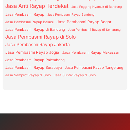
Jasa Anti Rayap Terdekat
Jasa Fogging Nyamuk di Bandung
Jasa Pembasmi Rayap
Jasa Pembasmi Rayap Bandung
Jasa Pembasmi Rayap Bogor
Jasa Pembasmi Rayap Bekasi
Jasa Pembasmi Rayap di Bandung
Jasa Pembasmi Rayap di Semarang
Jasa Pembasmi Rayap di Solo
Jasa Pembasmi Rayap Jakarta
Jasa Pembasmi Rayap Jogja
Jasa Pembasmi Rayap Makassar
Jasa Pembasmi Rayap Palembang
Jasa Pembasmi Rayap Surabaya
Jasa Pembasmi Rayap Tangerang
Jasa Semprot Rayap di Solo
Jasa Suntik Rayap di Solo