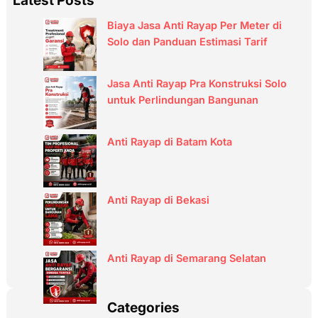
r
c
Biaya Jasa Anti Rayap Per Meter di
h
Solo dan Panduan Estimasi Tarif
Jasa Anti Rayap Pra Konstruksi Solo
untuk Perlindungan Bangunan
Anti Rayap di Batam Kota
Anti Rayap di Bekasi
Anti Rayap di Semarang Selatan
Categories