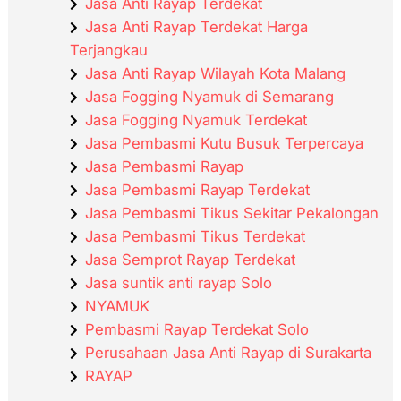
Jasa Anti Rayap Terdekat
Jasa Anti Rayap Terdekat Harga
Terjangkau
Jasa Anti Rayap Wilayah Kota Malang
Jasa Fogging Nyamuk di Semarang
Jasa Fogging Nyamuk Terdekat
Jasa Pembasmi Kutu Busuk Terpercaya
Jasa Pembasmi Rayap
Jasa Pembasmi Rayap Terdekat
Jasa Pembasmi Tikus Sekitar Pekalongan
Jasa Pembasmi Tikus Terdekat
Jasa Semprot Rayap Terdekat
Jasa suntik anti rayap Solo
NYAMUK
Pembasmi Rayap Terdekat Solo
Perusahaan Jasa Anti Rayap di Surakarta
RAYAP