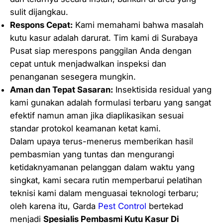
b
sulit dijangkau.
a
Respons Cepat:
Kami memahami bahwa masalah
y
kutu kasur adalah darurat. Tim kami di Surabaya
a
Pusat siap merespons panggilan Anda dengan
P
cepat untuk menjadwalkan inspeksi dan
u
penanganan sesegera mungkin.
s
Aman dan Tepat Sasaran:
Insektisida residual yang
a
kami gunakan adalah formulasi terbaru yang sangat
t
efektif namun aman jika diaplikasikan sesuai
M
standar protokol keamanan ketat kami.
e
Dalam upaya terus-menerus memberikan hasil
t
pembasmian yang tuntas dan mengurangi
o
ketidaknyamanan pelanggan dalam waktu yang
d
singkat, kami secara rutin memperbarui pelatihan
e
teknisi kami dalam menguasai teknologi terbaru;
M
oleh karena itu, Garda
Pest Control
bertekad
o
menjadi
Spesialis Pembasmi Kutu Kasur Di