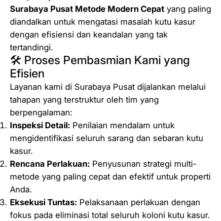
d
Surabaya Pusat Metode Modern Cepat
yang paling
e
diandalkan untuk mengatasi masalah kutu kasur
r
dengan efisiensi dan keandalan yang tak
n
tertandingi.
C
🛠️ Proses Pembasmian Kami yang
e
Efisien
p
Layanan kami di Surabaya Pusat dijalankan melalui
a
tahapan yang terstruktur oleh tim yang
t
berpengalaman:
Inspeksi Detail:
Penilaian mendalam untuk
mengidentifikasi seluruh sarang dan sebaran kutu
kasur.
Rencana Perlakuan:
Penyusunan strategi
multi-
metode
yang paling cepat dan efektif untuk properti
Anda.
Eksekusi Tuntas:
Pelaksanaan perlakuan dengan
fokus pada eliminasi total seluruh koloni kutu kasur.