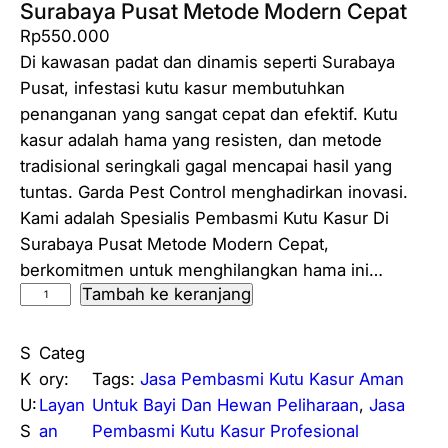
Surabaya Pusat Metode Modern Cepat
Rp
550.000
Di kawasan padat dan dinamis seperti Surabaya
Pusat, infestasi kutu kasur membutuhkan
penanganan yang sangat cepat dan efektif. Kutu
kasur adalah hama yang resisten, dan metode
tradisional seringkali gagal mencapai hasil yang
tuntas. Garda Pest Control menghadirkan inovasi.
Kami adalah Spesialis Pembasmi Kutu Kasur Di
Surabaya Pusat Metode Modern Cepat,
berkomitmen untuk menghilangkan hama ini…
Tambah ke keranjang
K
u
a
S
Categ
n
K
ory:
Tags:
Jasa Pembasmi Kutu Kasur Aman
t
U:
Layan
Untuk Bayi Dan Hewan Peliharaan
, 
Jasa
i
S
an
Pembasmi Kutu Kasur Profesional