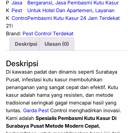
t
P
Jasa
Bergaransi
, 
Jasa Pembasmi Kutu Kasur
a
K
Pest
Untuk Hotel Dan Apartemen
, 
Layanan
s
K
Contro
Pembasmi Kutu Kasur 24 Jam Terdekat
S
21
l
p
Brand:
Pest Control Terdekat
e
Deskripsi
Ulasan (0)
s
i
Deskripsi
a
l
Di kawasan padat dan dinamis seperti Surabaya
i
Pusat, infestasi kutu kasur membutuhkan
s
penanganan yang sangat cepat dan efektif. Kutu
P
kasur adalah hama yang resisten, dan metode
e
tradisional seringkali gagal mencapai hasil yang
m
tuntas.
Garda Pest
Control menghadirkan inovasi.
b
Kami adalah
Spesialis Pembasmi Kutu Kasur Di
a
Surabaya Pusat Metode Modern Cepat
,
s