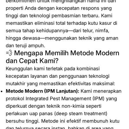
berkomitmen untuk menghilangkan hama ini dari
m
properti Anda dengan kecepatan respons yang
i
tinggi dan teknologi pembasmian terbaru. Kami
K
memastikan eliminasi total terhadap kutu kasur di
u
semua tahap kehidupannya—dari telur, nimfa,
t
hingga dewasa—menggunakan teknik yang aman
u
dan teruji ampuh.
K
💨 Mengapa Memilih Metode Modern
a
dan Cepat Kami?
s
Keunggulan kami terletak pada kombinasi
u
kecepatan layanan dan penggunaan teknologi
r
mutakhir yang memastikan efektivitas maksimal:
D
Metode Modern (IPM Lanjutan):
Kami menerapkan
i
protokol
Integrated Pest Management
(IPM) yang
S
diperkuat dengan teknik non-kimia seperti
u
perlakuan uap panas (
deep steam treatment
)
r
bersuhu tinggi. Metode ini efektif membunuh kutu
a
dan telurnya secara instan, bahkan di area yang