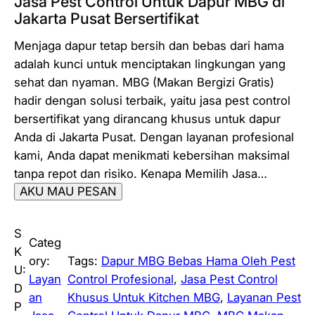
Jasa Pest Control Untuk Dapur MBG di
Jakarta Pusat Bersertifikat
Menjaga dapur tetap bersih dan bebas dari hama
adalah kunci untuk menciptakan lingkungan yang
sehat dan nyaman. MBG (Makan Bergizi Gratis)
hadir dengan solusi terbaik, yaitu jasa pest control
bersertifikat yang dirancang khusus untuk dapur
Anda di Jakarta Pusat. Dengan layanan profesional
kami, Anda dapat menikmati kebersihan maksimal
tanpa repot dan risiko. Kenapa Memilih Jasa…
AKU MAU PESAN
S
Categ
K
ory:
Tags:
Dapur MBG Bebas Hama Oleh Pest
U:
Layan
Control Profesional
, 
Jasa Pest Control
D
an
Khusus Untuk Kitchen MBG
, 
Layanan Pest
P