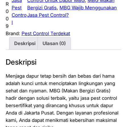
Jasa
Control Untuk Dapur MBG
, 
MBG Makan
R
Pest
Bergizi Gratis
, 
MBG Wajib Menggunakan
0
Contro
Jasa Pest Control?
0
l
9
Brand:
Pest Control Terdekat
Deskripsi
Ulasan (0)
Deskripsi
Menjaga dapur tetap bersih dan bebas dari hama
adalah kunci untuk menciptakan lingkungan yang
sehat dan nyaman. MBG (Makan Bergizi Gratis)
hadir dengan solusi terbaik, yaitu jasa pest control
bersertifikat yang dirancang khusus untuk dapur
Anda di Jakarta Pusat. Dengan layanan profesional
kami, Anda dapat menikmati kebersihan maksimal