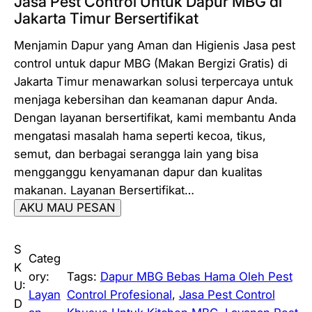
Jasa Pest Control Untuk Dapur MBG di
Jakarta Timur Bersertifikat
Menjamin Dapur yang Aman dan Higienis Jasa pest
control untuk dapur MBG (Makan Bergizi Gratis) di
Jakarta Timur menawarkan solusi terpercaya untuk
menjaga kebersihan dan keamanan dapur Anda.
Dengan layanan bersertifikat, kami membantu Anda
mengatasi masalah hama seperti kecoa, tikus,
semut, dan berbagai serangga lain yang bisa
mengganggu kenyamanan dapur dan kualitas
makanan. Layanan Bersertifikat…
AKU MAU PESAN
S
Categ
K
ory:
Tags:
Dapur MBG Bebas Hama Oleh Pest
U:
Layan
Control Profesional
, 
Jasa Pest Control
D