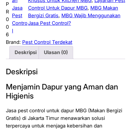
an
Khusus Untuk Kitchen MBG
, 
Layanan Pest
P
Jasa
Control Untuk Dapur MBG
, 
MBG Makan
R
Pest
Bergizi Gratis
, 
MBG Wajib Menggunakan
0
Contro
Jasa Pest Control?
0
l
6
Brand:
Pest Control Terdekat
Deskripsi
Ulasan (0)
Deskripsi
Menjamin Dapur yang Aman dan
Higienis
Jasa pest control untuk dapur MBG (Makan Bergizi
Gratis) di Jakarta Timur menawarkan solusi
terpercaya untuk menjaga kebersihan dan