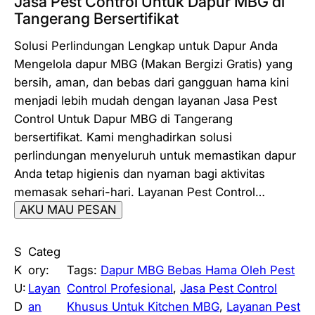
Jasa Pest Control Untuk Dapur MBG di
Tangerang Bersertifikat
Solusi Perlindungan Lengkap untuk Dapur Anda
Mengelola dapur MBG (Makan Bergizi Gratis) yang
bersih, aman, dan bebas dari gangguan hama kini
menjadi lebih mudah dengan layanan Jasa Pest
Control Untuk Dapur MBG di Tangerang
bersertifikat. Kami menghadirkan solusi
perlindungan menyeluruh untuk memastikan dapur
Anda tetap higienis dan nyaman bagi aktivitas
memasak sehari-hari. Layanan Pest Control…
AKU MAU PESAN
S
Categ
K
ory:
Tags:
Dapur MBG Bebas Hama Oleh Pest
U:
Layan
Control Profesional
, 
Jasa Pest Control
D
an
Khusus Untuk Kitchen MBG
, 
Layanan Pest