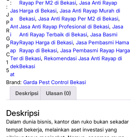
i
:
Rayap Per M2 di Bekasi
, 
Jasa Anti Rayap
:
t
Jas
Harga di Bekasi
, 
Jasa Anti Rayap Murah di
J
a
a
Bekasi
, 
Jasa Anti Rayap Per M2 di Bekasi
, 
P
s
Ant
Jasa Anti Rayap Profesional di Bekasi
, 
Jasa
R
T
i
Anti Rayap Terbaik di Bekasi
, 
Jasa Basmi
G
e
Ray
Rayap Harga di Bekasi
, 
Jasa Pembasmi Hama
P
r
ap
Rayap di Bekasi
, 
Jasa Pembasmi Rayap Harga
C
m
Ter
di Bekasi
, 
Rekomendasi Jasa Anti Rayap di
1
i
dek
Bekasi
5
t
at
e
Brand:
Garda Pest Control Bekasi
C
Deskripsi
Ulasan (0)
o
n
Deskripsi
t
r
Dalam dunia bisnis, kantor dan ruko bukan sekadar
o
tempat bekerja, melainkan aset investasi yang
l