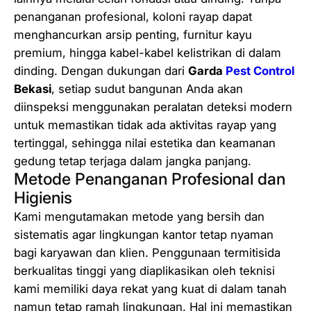
&
penanganan profesional, koloni rayap dapat
R
menghancurkan arsip penting, furnitur kayu
u
premium, hingga kabel-kabel kelistrikan di dalam
k
dinding. Dengan dukungan dari
Garda
Pest Control
o
Bekasi
, setiap sudut bangunan Anda akan
–
diinspeksi menggunakan peralatan deteksi modern
P
untuk memastikan tidak ada aktivitas rayap yang
e
tertinggal, sehingga nilai estetika dan keamanan
r
gedung tetap terjaga dalam jangka panjang.
l
Metode Penanganan Profesional dan
i
Higienis
n
Kami mengutamakan metode yang bersih dan
d
sistematis agar lingkungan kantor tetap nyaman
u
bagi karyawan dan klien. Penggunaan termitisida
n
berkualitas tinggi yang diaplikasikan oleh teknisi
g
kami memiliki daya rekat yang kuat di dalam tanah
a
namun tetap ramah lingkungan. Hal ini memastikan