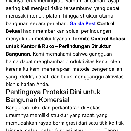
nilainya terus meningkat. Namun, ancaman rayap
B
sering kali menjadi risiko tersembunyi yang dapat
e
merusak interior, plafon, hingga struktur utama
k
bangunan secara perlahan.
Garda Pest
Control
a
Bekasi
hadir memberikan solusi perlindungan
s
menyeluruh melalui layanan
Termite Control Bekasi
i
untuk Kantor & Ruko – Perlindungan Struktur
u
Bangunan
. Kami memahami bahwa gangguan
n
hama dapat menghambat produktivitas kerja, oleh
t
karena itu kami menerapkan metode pengendalian
u
yang efektif, cepat, dan tidak mengganggu aktivitas
k
bisnis harian Anda.
K
Pentingnya Proteksi Dini untuk
a
Bangunan Komersial
n
Bangunan ruko dan perkantoran di Bekasi
t
umumnya memiliki struktur yang rapat, yang
o
memudahkan rayap bermigrasi dari satu titik ke titik
r
lainnya melalui celah fondasi atau dinding. Tanpa