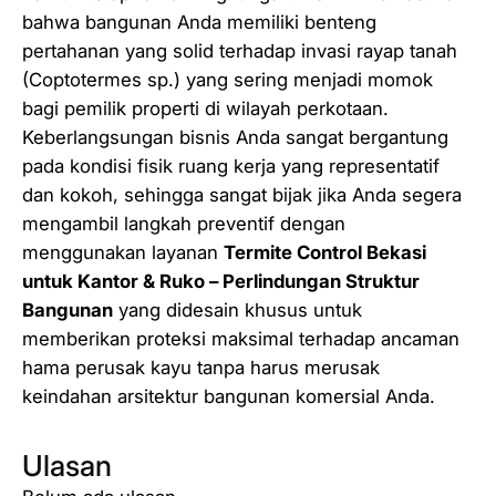
n
bahwa bangunan Anda memiliki benteng
S
pertahanan yang solid terhadap invasi rayap tanah
t
(Coptotermes sp.) yang sering menjadi momok
r
bagi pemilik properti di wilayah perkotaan.
u
Keberlangsungan bisnis Anda sangat bergantung
k
pada kondisi fisik ruang kerja yang representatif
t
dan kokoh, sehingga sangat bijak jika Anda segera
u
mengambil langkah preventif dengan
r
menggunakan layanan
Termite Control Bekasi
B
untuk Kantor & Ruko – Perlindungan Struktur
a
Bangunan
yang didesain khusus untuk
n
memberikan proteksi maksimal terhadap ancaman
g
hama perusak kayu tanpa harus merusak
u
keindahan arsitektur bangunan komersial Anda.
n
a
Ulasan
n