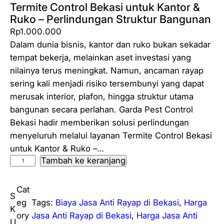
Termite Control Bekasi untuk Kantor &
Ruko – Perlindungan Struktur Bangunan
Rp
1.000.000
Dalam dunia bisnis, kantor dan ruko bukan sekadar
tempat bekerja, melainkan aset investasi yang
nilainya terus meningkat. Namun, ancaman rayap
sering kali menjadi risiko tersembunyi yang dapat
merusak interior, plafon, hingga struktur utama
bangunan secara perlahan. Garda Pest Control
Bekasi hadir memberikan solusi perlindungan
menyeluruh melalui layanan Termite Control Bekasi
untuk Kantor & Ruko –…
Tambah ke keranjang
K
u
a
Cat
S
n
eg
Tags:
Biaya Jasa Anti Rayap di Bekasi
, 
Harga
K
t
ory
Jasa Anti Rayap di Bekasi
, 
Harga Jasa Anti
U