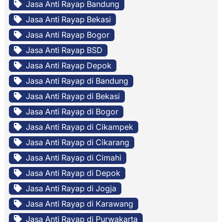
Jasa Anti Rayap Bandung
Jasa Anti Rayap Bekasi
Jasa Anti Rayap Bogor
Jasa Anti Rayap BSD
Jasa Anti Rayap Depok
Jasa Anti Rayap di Bandung
Jasa Anti Rayap di Bekasi
Jasa Anti Rayap di Bogor
Jasa Anti Rayap di Cikampek
Jasa Anti Rayap di Cikarang
Jasa Anti Rayap di Cimahi
Jasa Anti Rayap di Depok
Jasa Anti Rayap di Jogja
Jasa Anti Rayap di Karawang
Jasa Anti Rayap di Purwakarta