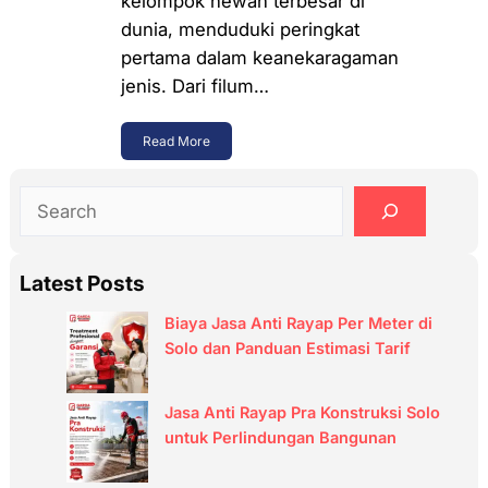
kelompok hewan terbesar di
dunia, menduduki peringkat
pertama dalam keanekaragaman
jenis. Dari filum…
Read More
S
e
a
Latest Posts
r
c
Biaya Jasa Anti Rayap Per Meter di
h
Solo dan Panduan Estimasi Tarif
Jasa Anti Rayap Pra Konstruksi Solo
untuk Perlindungan Bangunan