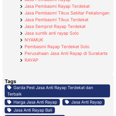
Jasa Pembasmi Rayap Terdekat
Jasa Pembasmi Tikus Sekitar Pekalongan
Jasa Pembasmi Tikus Terdekat
Jasa Semprot Rayap Terdekat
Jasa suntik anti rayap Solo
NYAMUK
Pembasmi Rayap Terdekat Solo
Perusahaan Jasa Anti Rayap di Surakarta
RAYAP
Tags
Garda Pest Jasa Anti Rayap Terdekat dan
Terbaik
Harga Jasa Anti Rayap
Jasa Anti Rayap
Jasa Anti Rayap Bali