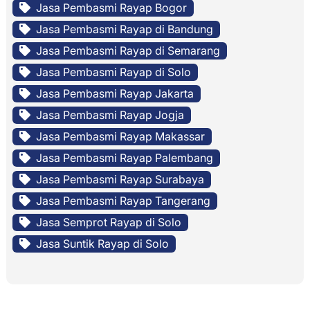
Jasa Pembasmi Rayap Bogor
Jasa Pembasmi Rayap di Bandung
Jasa Pembasmi Rayap di Semarang
Jasa Pembasmi Rayap di Solo
Jasa Pembasmi Rayap Jakarta
Jasa Pembasmi Rayap Jogja
Jasa Pembasmi Rayap Makassar
Jasa Pembasmi Rayap Palembang
Jasa Pembasmi Rayap Surabaya
Jasa Pembasmi Rayap Tangerang
Jasa Semprot Rayap di Solo
Jasa Suntik Rayap di Solo