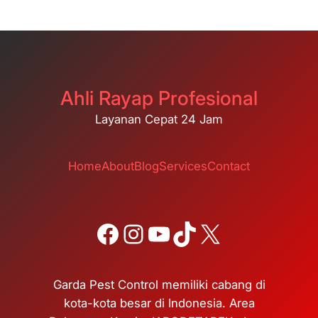
Ahli Rayap Profesional
Layanan Cepat 24 Jam
Home
About
Blog
Services
Contact
Facebook
Instagram
YouTube
TikTok
X
Garda Pest Control memiliki cabang di
kota-kota besar di Indonesia. Area