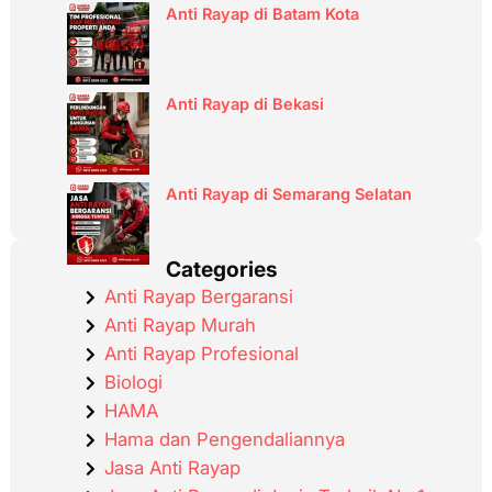
Anti Rayap di Batam Kota
Anti Rayap di Bekasi
Anti Rayap di Semarang Selatan
Categories
Anti Rayap Bergaransi
Anti Rayap Murah
Anti Rayap Profesional
Biologi
HAMA
Hama dan Pengendaliannya
Jasa Anti Rayap