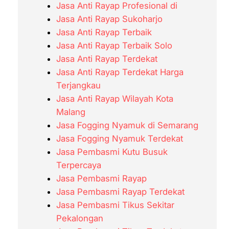
Jasa Anti Rayap Profesional di
Jasa Anti Rayap Sukoharjo
Jasa Anti Rayap Terbaik
Jasa Anti Rayap Terbaik Solo
Jasa Anti Rayap Terdekat
Jasa Anti Rayap Terdekat Harga
Terjangkau
Jasa Anti Rayap Wilayah Kota
Malang
Jasa Fogging Nyamuk di Semarang
Jasa Fogging Nyamuk Terdekat
Jasa Pembasmi Kutu Busuk
Terpercaya
Jasa Pembasmi Rayap
Jasa Pembasmi Rayap Terdekat
Jasa Pembasmi Tikus Sekitar
Pekalongan