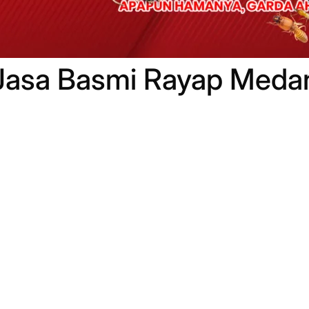
Jasa Basmi Rayap Meda