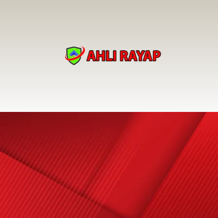
Lewati
ke
konten