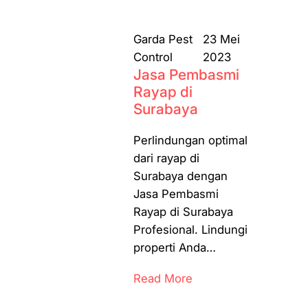
Garda Pest
23 Mei
Control
2023
Jasa Pembasmi
Rayap di
Surabaya
Perlindungan optimal
dari rayap di
Surabaya dengan
Jasa Pembasmi
Rayap di Surabaya
Profesional. Lindungi
properti Anda…
Read More