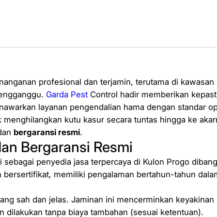
p
e
s
i
a
l
i
nanganan profesional dan terjamin, terutama di kawasan
s
mengganggu.
Garda Pest
Control hadir memberikan kepast
P
nawarkan layanan pengendalian hama dengan standar oper
e
k menghilangkan kutu kasur secara tuntas hingga ke aka
m
dan
bergaransi resmi
.
b
dan Bergaransi Resmi
a
i sebagai penyedia jasa terpercaya di Kulon Progo diban
s
h bersertifikat, memiliki pengalaman bertahun-tahun dal
m
i
ang sah dan jelas. Jaminan ini mencerminkan keyakinan ka
K
n dilakukan tanpa biaya tambahan (sesuai ketentuan).