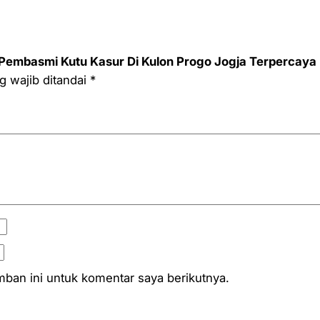
g
o
J
 Pembasmi Kutu Kasur Di Kulon Progo Jogja Terpercaya
o
g wajib ditandai
*
g
j
a
T
e
r
p
e
r
c
a
ban ini untuk komentar saya berikutnya.
y
a