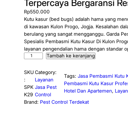
Terpercaya Bergaransi R
Rp
550.000
Kutu kasur (bed bugs) adalah hama yang menu
di kawasan Kulon Progo, Jogja. Kesalahan d
berulang yang sangat mengganggu. Garda Pest
Spesialis Pembasmi Kutu Kasur Di Kulon Pro
layanan pengendalian hama dengan standar o
Tambah ke keranjang
K
u
a
SKU
Category:
Tags:
Jasa Pembasmi Kutu 
n
:
Layanan
Pembasmi Kutu Kasur Profes
t
SPK
Jasa Pest
Hotel Dan Apartemen
, 
Layan
i
K29
Control
t
Brand:
Pest Control Terdekat
a
s
S