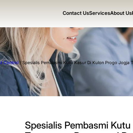
Contact Us
Services
About Us
t Control
/ Spesialis Pembasmi Kutu Kasur Di Kulon Progo Jogja 
Spesialis Pembasmi Kutu 