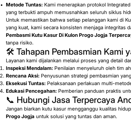
Metode Tuntas:
Kami menerapkan protokol
Integrate
yang terbukti ampuh memusnahkan seluruh siklus hidu
Untuk memastikan bahwa setiap pelanggan kami di Kul
yang kuat, kami secara konsisten menjaga integritas d
Pembasmi Kutu Kasur Di Kulon Progo Jogja Terperca
tanpa risiko.
🛠️ Tahapan Pembasmian Kami y
Layanan kami dijalankan melalui proses yang detail dan
Inspeksi Mendalam:
Penilaian menyeluruh oleh tim ah
Rencana Aksi:
Penyusunan strategi pembasmian yang pa
Eksekusi Tuntas:
Pelaksanaan perlakuan multi-metode u
Edukasi Pencegahan:
Pemberian panduan praktis untu
📞 Hubungi Jasa Terpercaya An
Jangan biarkan kutu kasur mengganggu kualitas hidu
Progo Jogja
untuk solusi yang tuntas dan aman.