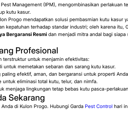
u
d Pest Management
(IPM), mengombinasikan perlakuan term
t
p kutu kasur.
u
on Progo mendapatkan solusi pembasmian kutu kasur yang
K
an kepatuhan terhadap standar industri; oleh karena itu,
a
ya Bergaransi Resmi
dan menjadi mitra andal bagi siapa
s
u
ang Profesional
r
 terstruktur untuk menjamin efektivitas:
D
li untuk memetakan sebaran dan sarang kutu kasur.
i
ling efektif, aman, dan bergaransi untuk properti Anda
K
ntuk eliminasi total kutu, telur, dan nimfa.
u
k menjaga lingkungan tetap bebas kutu pasca-perlakuan
l
da Sekarang
o
n
p Anda di Kulon Progo. Hubungi Garda
Pest Control
hari in
P
r
o