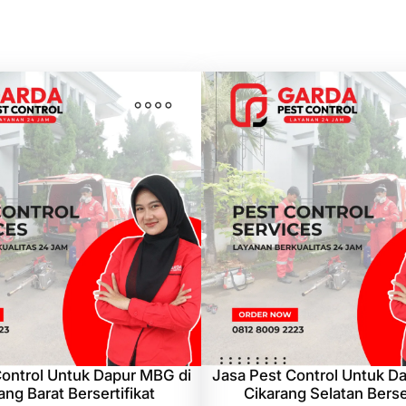
B
e
r
g
a
r
a
n
s
i
R
e
s
m
i
Control Untuk Dapur MBG di
Jasa Pest Control Untuk D
ng Barat Bersertifikat
Cikarang Selatan Berser