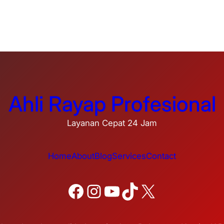
Ahli Rayap Profesional
Layanan Cepat 24 Jam
Home
About
Blog
Services
Contact
Facebook
Instagram
YouTube
TikTok
X